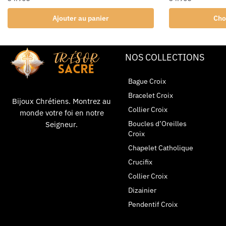
Ajouter au panier
Cho
NOS COLLECTIONS
Bague Croix
Bracelet Croix
Bijoux Chrétiens. Montrez au
Collier Croix
monde votre foi en notre
Boucles d’Oreilles
Seigneur.
Croix
Chapelet Catholique
Crucifix
Collier Croix
Dizainier
Pendentif Croix