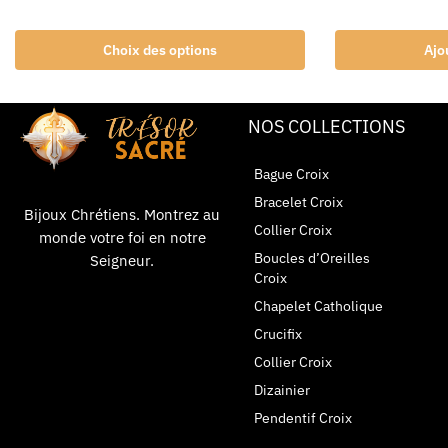
Choix des options
Ajo
NOS COLLECTIONS
Bague Croix
Bracelet Croix
Bijoux Chrétiens. Montrez au
Collier Croix
monde votre foi en notre
Boucles d’Oreilles
Seigneur.
Croix
Chapelet Catholique
Crucifix
Collier Croix
Dizainier
Pendentif Croix