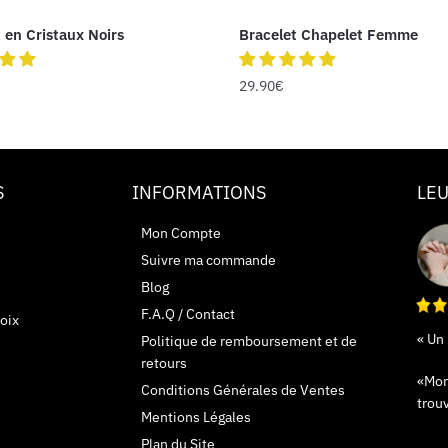
 en Cristaux Noirs
Bracelet Chapelet Femme
29.90
€
S
INFORMATIONS
LEU
Mon Compte
Suivre ma commande
Blog
F.A.Q / Contact
oix
« Un
Politique de remboursement et de
retours
«Mon 
Conditions Générales de Ventes
trou
Mentions Légales
Plan du Site