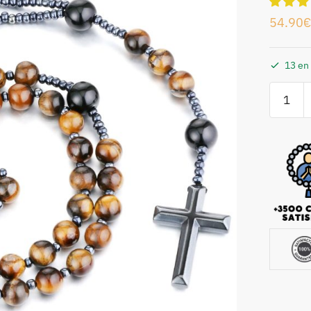
54.90
€
13 en