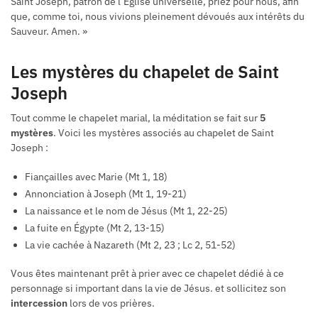
Saint Joseph, patron de l’Église universelle, priez pour nous, afin
que, comme toi, nous vivions pleinement dévoués aux intérêts du
Sauveur. Amen. »
Les mystères du chapelet de Saint
Joseph
Tout comme le chapelet marial, la méditation se fait sur
5
mystères
. Voici les mystères associés au chapelet de Saint
Joseph :
Fiançailles avec Marie (Mt 1, 18)
Annonciation à Joseph (Mt 1, 19-21)
La naissance et le nom de Jésus (Mt 1, 22-25)
La fuite en Égypte (Mt 2, 13-15)
La vie cachée à Nazareth (Mt 2, 23 ; Lc 2, 51-52)
Vous êtes maintenant prêt à prier avec ce chapelet dédié à ce
personnage si important dans la vie de Jésus. et sollicitez son
intercession
lors de vos prières.