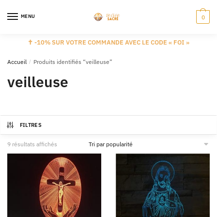
MENU
0
✝️ -10% SUR VOTRE COMMANDE AVEC LE CODE « FOI »
Accueil
/
Produits identifiés “veilleuse”
veilleuse
FILTRES
9 résultats affichés